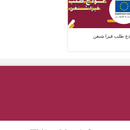
ذج طلب فيزا شنغن