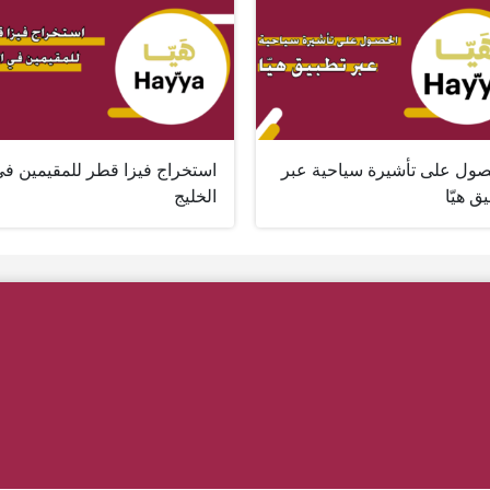
صول على تأشيرة سياحية عبر
استخراج فيزا قطر للمقيمين ف
ق هيّا
الخليج