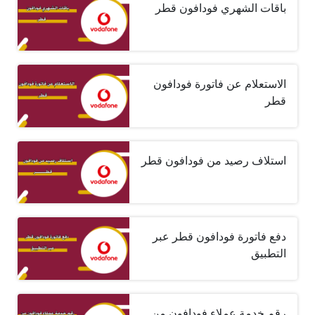
باقات الشهري فودافون قطر
الاستعلام عن فاتورة فودافون
قطر
استلاف رصيد من فودافون قطر
دفع فاتورة فودافون قطر عبر
التطبيق
رقم خدمة عملاء فودافون من