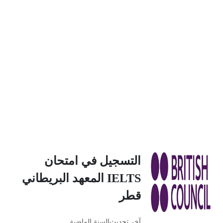
التسجيل في امتحان
IELTS المعهد البريطاني
قطر
آخر تحديث
السنة الماضية