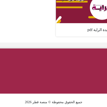
 الراية pdf
جميع الحقوق محفوظة © منصة قطر 2026