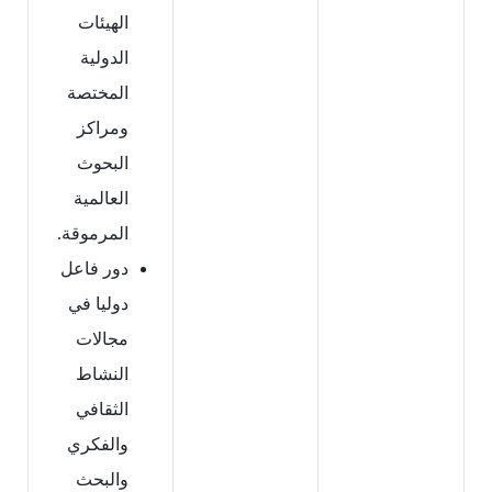
الهيئات
الدولية
المختصة
ومراكز
البحوث
العالمية
المرموقة.
دور فاعل
دوليا في
مجالات
النشاط
الثقافي
والفكري
والبحث