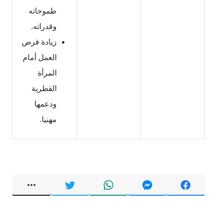
طموحاته
وقدراته.
زيادة فرص
العمل أمام
المرأة
القطرية
ودعمها
مهنيا.