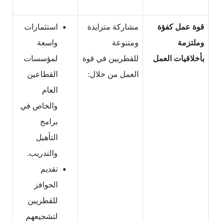
قوة عمل كفؤة
مشاركة متزايدة
استثمارات
وملتزمة
ومتنوعة
واسعة
بأخلاقيات العمل
للقطريين في قوة
لمؤسسات
العمل من خلال:
القطاعين
العام
والخاص في
برامج
التأهيل
والتدريب.
تقديم
الحوافز
للقطريين
لتشجيعهم