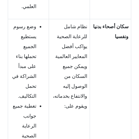
العلمي.
سكان أصحاء بدنيا
نظام شامل
وضع رسوم
ونفسيا
للرعاية الصحية
يستطيع
يواكب أفضل
الجميع
المعايير العالمية
تحملها بناء
ويمكن جميع
على مبدأ
السكان من
الشراكة في
الوصول إليه
تحمل
والانتفاع بخدماته،
التكاليف.
ويقوم على:
تغطية جميع
جوانب
الرعاية
الصحية