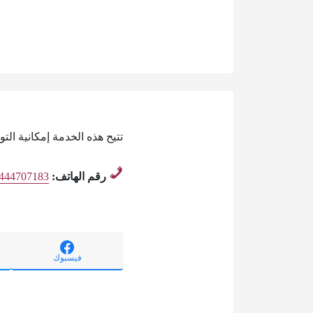
تتيح هذه الخدمة إمكانية ا
رقم الهاتف:
444707183
فيسبوك