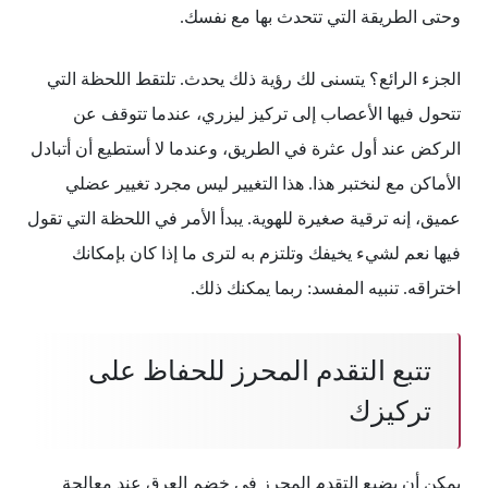
وحتى الطريقة التي تتحدث بها مع نفسك.
الجزء الرائع؟ يتسنى لك رؤية ذلك يحدث. تلتقط اللحظة التي
تتحول فيها الأعصاب إلى تركيز ليزري، عندما تتوقف عن
الركض عند أول عثرة في الطريق، وعندما لا أستطيع أن أتبادل
الأماكن مع لنختبر هذا. هذا التغيير ليس مجرد تغيير عضلي
عميق، إنه ترقية صغيرة للهوية. يبدأ الأمر في اللحظة التي تقول
فيها نعم لشيء يخيفك وتلتزم به لترى ما إذا كان بإمكانك
اختراقه. تنبيه المفسد: ربما يمكنك ذلك.
تتبع التقدم المحرز للحفاظ على
تركيزك
يمكن أن يضيع التقدم المحرز في خضم العرق عند معالجة