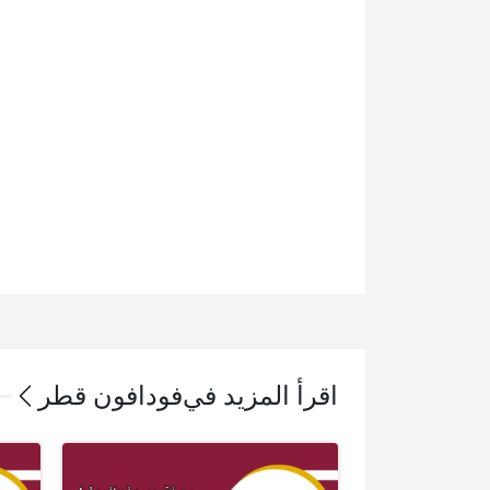
اقرأ المزيد في
فودافون قطر