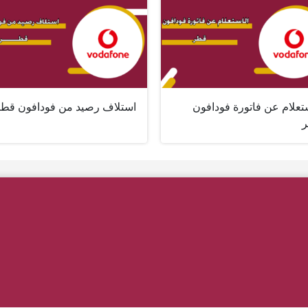
تعلام عن فاتورة فودافون
استلاف رصيد من فودافون قط