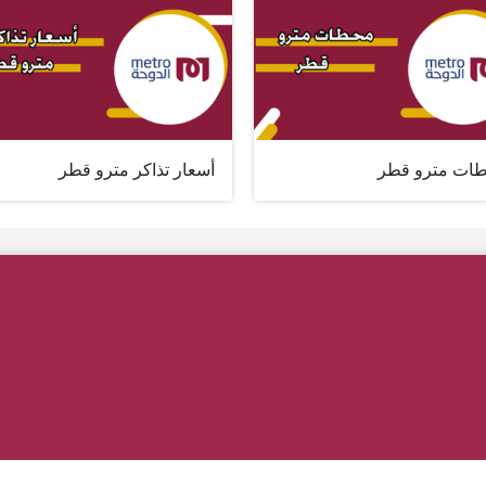
ات مترو قطر
أسعار تذاكر مترو قطر