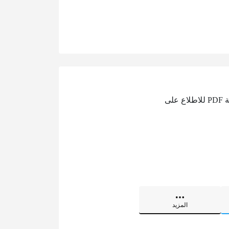
تتيح الهيئة العامة للنقل في دولة قطر للمواطنين والمقيمين إمكانية تحميل خريطة مترو قطر بصيغة PDF للاطلاع على
المزيد